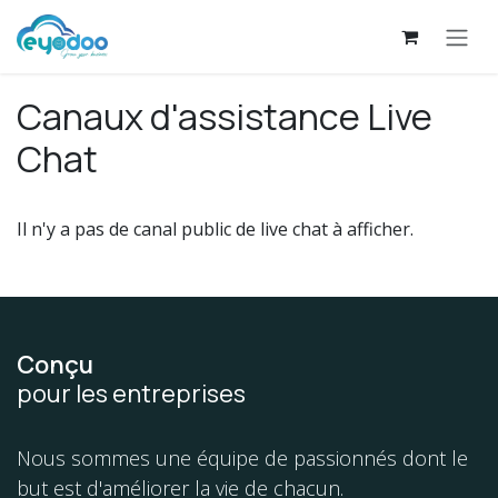
Se rendre au contenu
Canaux d'assistance Live
Chat
Il n'y a pas de canal public de live chat à afficher.
Conçu
pour les entreprises
Nous sommes une équipe de passionnés dont le
but est d'améliorer la vie de chacun.