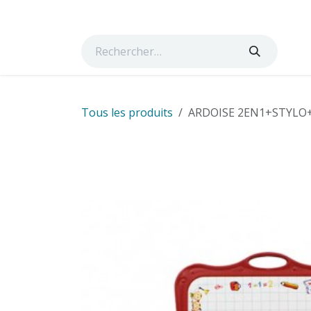
Se rendre au contenu
Page d'accueil
Boutique
Cours
Services
Ta
Tous les produits
ARDOISE 2EN1+STYLO