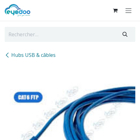
Se rendre au contenu
Hubs USB & câbles