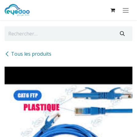
Se rendre au contenu
Tous les produits