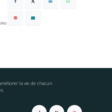
bles
éliorer la vie de chacun.
s.