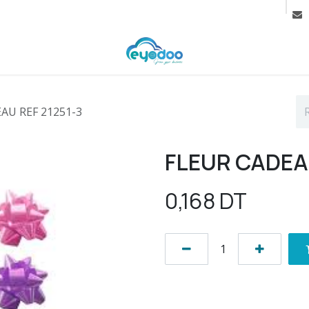
rif
Contactez-nous
Cours
AU REF 21251-3
FLEUR CADEAU
0,168
DT