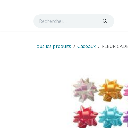
Se rendre au contenu
Page d'accueil
Boutique
Cours
Services
Ta
Tous les produits
Cadeaux
FLEUR CADE