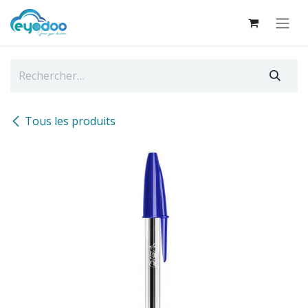
Se rendre au contenu
Tous les produits