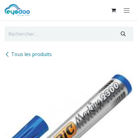
Se rendre au contenu
Tous les produits