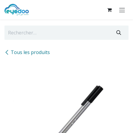
Se rendre au contenu
Tous les produits