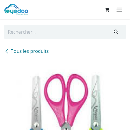
Se rendre au contenu
Tous les produits