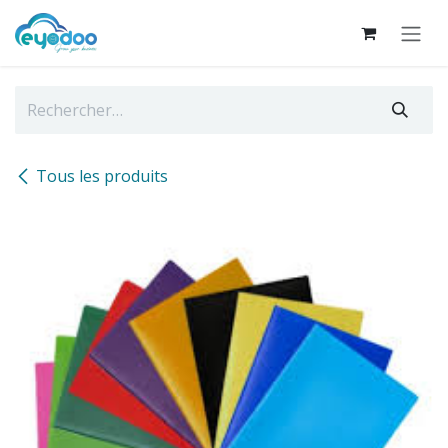
Se rendre au contenu
Tous les produits