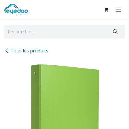
Se rendre au contenu
Tous les produits