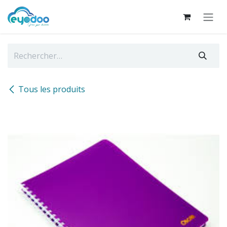
Se rendre au contenu
Tous les produits