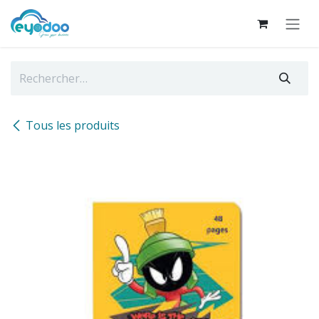
Se rendre au contenu
Tous les produits