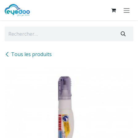
Se rendre au contenu
Tous les produits