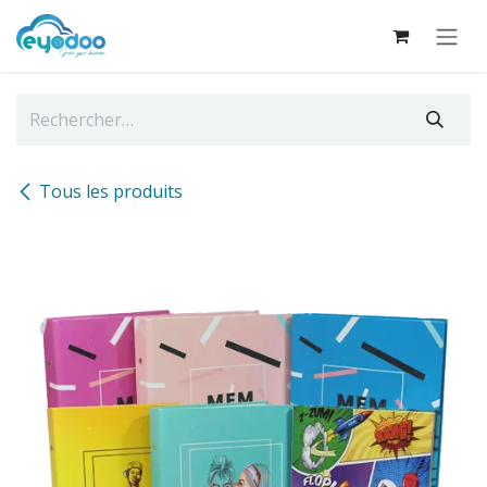
Se rendre au contenu
Tous les produits