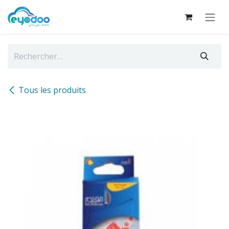
Se rendre au contenu
Tous les produits