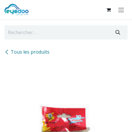
Se rendre au contenu
Tous les produits