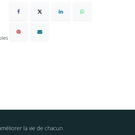
bles
éliorer la vie de chacun.