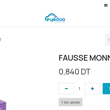
rif
Contactez-nous
Cours
T
FAUSSE MONN
0,840
DT
1 ère année