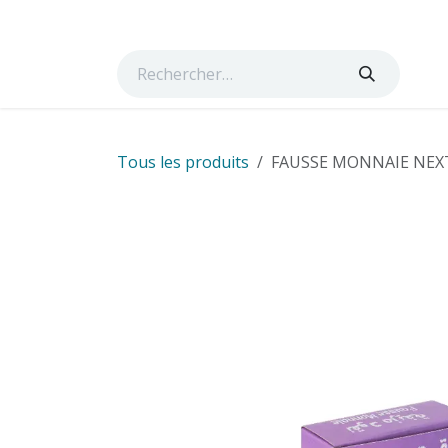
Se rendre au contenu
Page d'accueil
Boutique
Cours
Services
Ta
Tous les produits
FAUSSE MONNAIE NEX