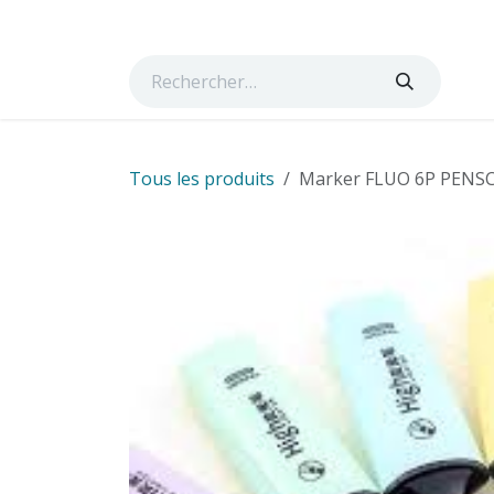
Se rendre au contenu
Page d'accueil
Boutique
Cours
Services
Ta
Tous les produits
Marker FLUO 6P PEN