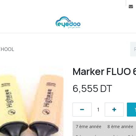
rif
Contactez-nous
Cours
SCHOOL
Marker FLUO
6,555
DT
7 ème année
8 ème année