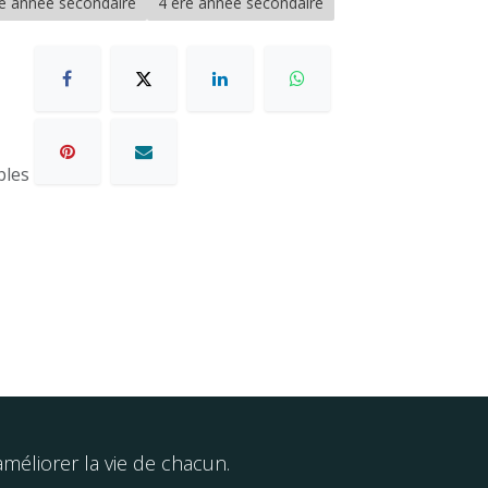
re année secondaire
4 ère année secondaire
bles
éliorer la vie de chacun.