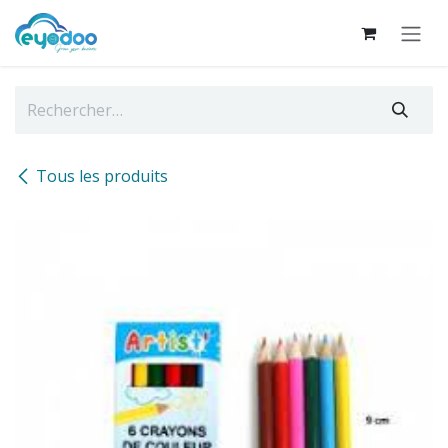
Se rendre au contenu
Tous les produits