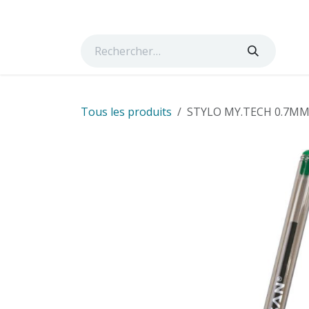
Se rendre au contenu
Page d'accueil
Boutique
Cours
Services
Ta
Tous les produits
STYLO MY.TECH 0.7M