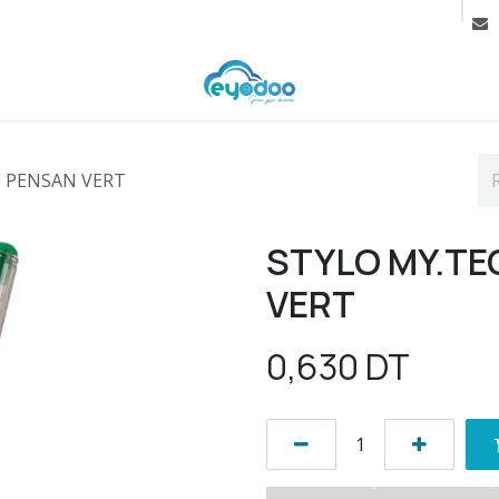
rif
Contactez-nous
Cours
M PENSAN VERT
STYLO MY.TE
VERT
0,630
DT