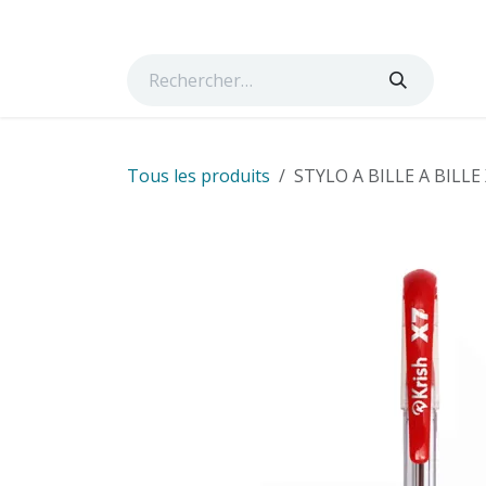
Se rendre au contenu
Page d'accueil
Boutique
Cours
Services
Ta
Tous les produits
STYLO A BILLE A BILLE