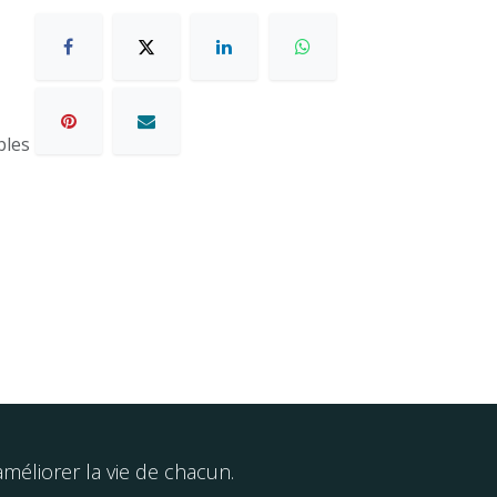
bles
éliorer la vie de chacun.