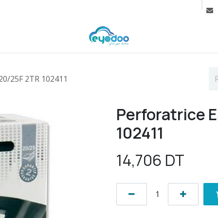
rif
Contactez-nous
Cours
s 20/25F 2TR 102411
Perforatrice 
102411
14,706
DT