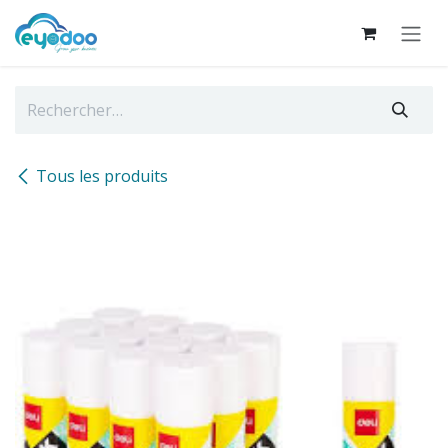
Se rendre au contenu
Tous les produits