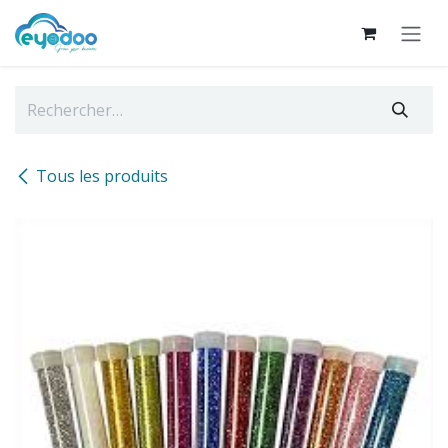
Se rendre au contenu
Tous les produits