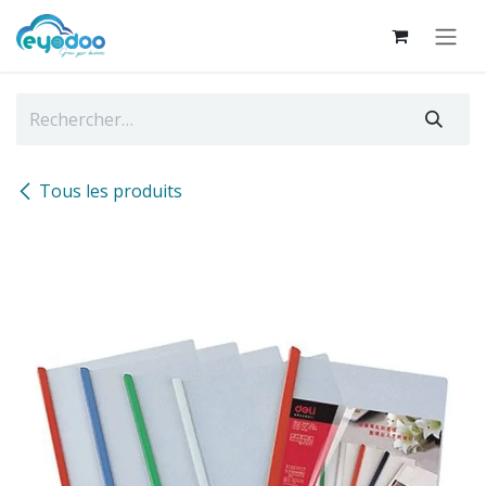
Se rendre au contenu
Tous les produits