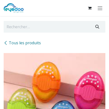
Se rendre au contenu
Tous les produits