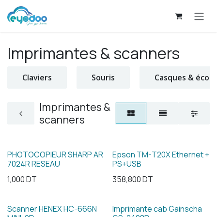
Se rendre au contenu
Imprimantes & scanners
Claviers
Souris
Casques & écou
Imprimantes &
scanners
PHOTOCOPIEUR SHARP AR
Epson TM-T20X Ethernet +
7024R RESEAU
PS+USB
1,000
DT
358,800
DT
Scanner HENEX HC-666N
Imprimante cab Gainscha